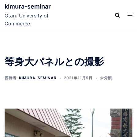
コ
kimura-seminar
ン
Otaru University of
テ
Commerce
ン
ツ
へ
ス
等身大パネルとの撮影
キ
ッ
プ
投稿者:
KIMURA-SEMINAR
2021年11月5日
未分類