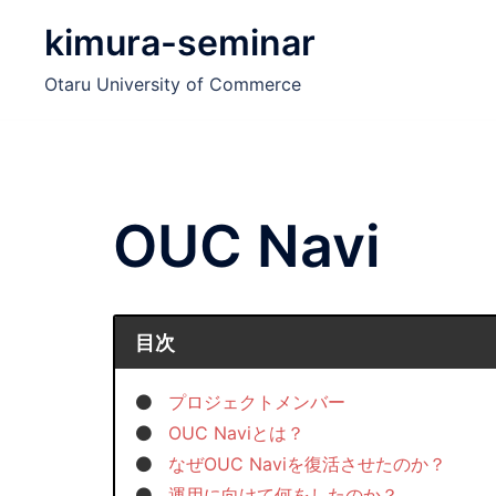
コ
kimura-seminar
ン
テ
Otaru University of Commerce
ン
ツ
へ
ス
キ
OUC Navi
ッ
プ
目次
プロジェクトメンバー
OUC Naviとは？
なぜOUC Naviを復活させたのか？
運用に向けて何をしたのか？