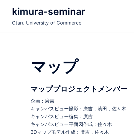
コ
kimura-seminar
ン
テ
Otaru University of Commerce
ン
ツ
へ
ス
キ
マップ
ッ
プ
マッププロジェクトメンバー
企画：廣吉
キャンパスビュー撮影：廣吉，濱田，佐々木
キャンパスビュー編集：廣吉
キャンパスビュー平面図作成：佐々木
3Dマップモデル作成：廣吉，佐々木