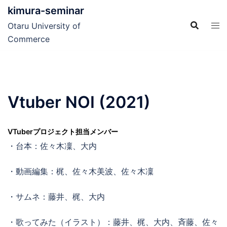
コ
kimura-seminar
ン
Otaru University of
テ
Commerce
ン
ツ
へ
ス
Vtuber NOI (2021)
キ
ッ
プ
VTuberプロジェクト担当メンバー
・台本：佐々木凜、大内
・動画編集：梶、佐々木美波、佐々木凜
・サムネ：藤井、梶、大内
・歌ってみた（イラスト）：藤井、梶、大内、斉藤、佐々