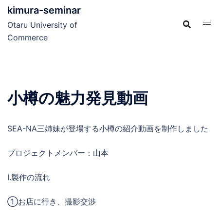
コ
kimura-seminar
ン
Otaru University of
テ
Commerce
ン
ツ
へ
ス
小樽の魅力発見動画
キ
ッ
プ
SEA-NA三姉妹が登場する小樽の紹介動画を制作しました
プロジェクトメンバー：山本
Ⅰ.製作の流れ
①お店に行き、撮影交渉