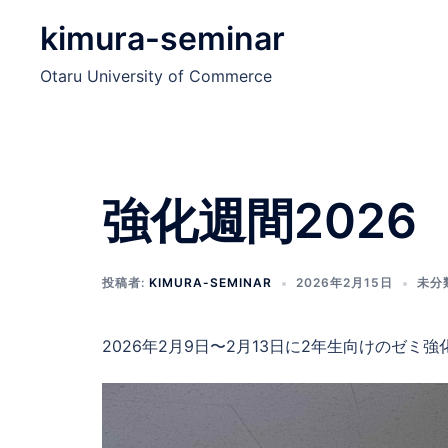
コ
kimura-seminar
ン
テ
Otaru University of Commerce
ン
ツ
へ
ス
キ
強化週間2026
ッ
プ
投稿者:
KIMURA-SEMINAR
2026年2月15日
未分
2026年2月9日〜2月13日に2年生向けのゼミ