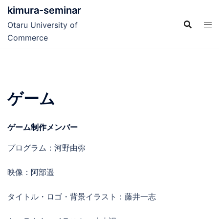
コ
kimura-seminar
ン
Otaru University of
テ
Commerce
ン
ツ
へ
ス
ゲーム
キ
ッ
プ
ゲーム制作メンバー
プログラム：河野由弥
映像：阿部遥
タイトル・ロゴ・背景イラスト：藤井一志