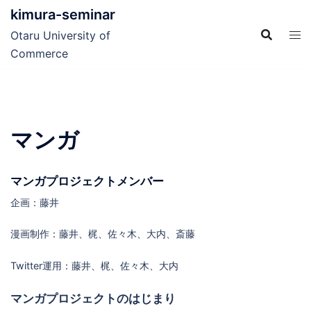
コ
kimura-seminar
ン
Otaru University of
テ
Commerce
ン
ツ
へ
ス
マンガ
キ
ッ
プ
マンガプロジェクトメンバー
企画：藤井
漫画制作：藤井、梶、佐々木、大内、斎藤
Twitter運用：藤井、梶、佐々木、大内
マンガプロジェクトのはじまり