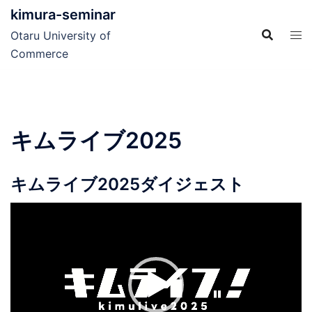
コ
kimura-seminar
ン
Otaru University of
テ
Commerce
ン
ツ
へ
ス
キムライブ2025
キ
ッ
プ
キムライブ2025ダイジェスト
動
画
プ
レ
ー
ヤ