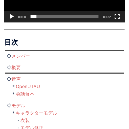
ー
00:00
00:32
目次
◇
メンバー
◇
概要
◇
音声
＊
OpenUTAU
＊
会話台本
◇
モデル
＊
キャラクターモデル
・
衣装
・
モデル修正