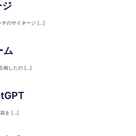
ージ
チのサイネージ […]
ーム
企画したの […]
tGPT
花を […]