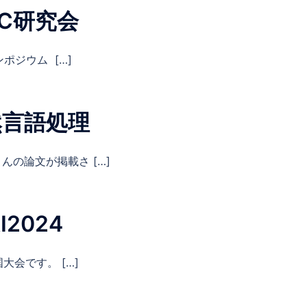
LC研究会
ンポジウム […]
然言語処理
の論文が掲載さ […]
2024
大会です。 […]