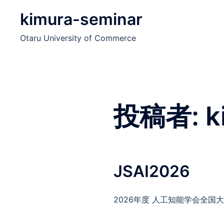
コ
kimura-seminar
ン
テ
Otaru University of Commerce
ン
ツ
へ
ス
キ
投稿者:
k
ッ
プ
JSAI2026
2026年度 人工知能学会全国大会