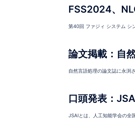
FSS2024、N
第40回 ファジィ システム シ
論文掲載：自
自然言語処理の論文誌に永渕さん
口頭発表：JSAI
JSAIとは、人工知能学会の全国