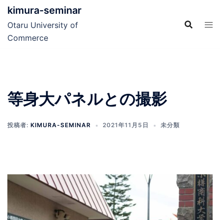
コ
kimura-seminar
ン
Otaru University of
テ
Commerce
ン
ツ
へ
ス
等身大パネルとの撮影
キ
ッ
プ
投稿者:
KIMURA-SEMINAR
2021年11月5日
未分類