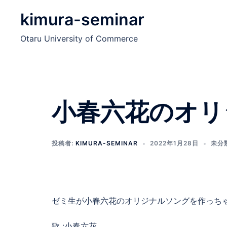
コ
kimura-seminar
ン
テ
Otaru University of Commerce
ン
ツ
へ
ス
キ
小春六花のオリ
ッ
プ
投稿者:
KIMURA-SEMINAR
2022年1月28日
未分
ゼミ生が小春六花のオリジナルソングを作っち
歌 :小春六花