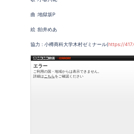
曲 :地獄坂P
絵 :飴井めあ
協力 : 小樽商科大学木村ゼミナール(
https://
417