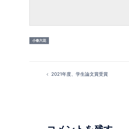
小春六花
投
2021年度、学生論文賞受賞
稿
ナ
ビ
ゲ