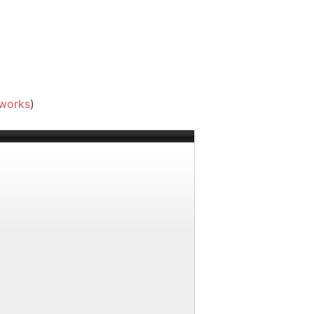
.works
)