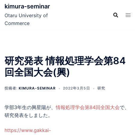
コ
kimura-seminar
ン
Otaru University of
テ
Commerce
ン
ツ
へ
ス
研究発表 情報処理学会第84
キ
ッ
回全国大会(興)
プ
投稿者:
KIMURA-SEMINAR
2022年3月5日
研究
学部3年生の興星陽が、
情報処理学会第84回全国大会
で、
研究発表をしました。
https://www.gakkai-