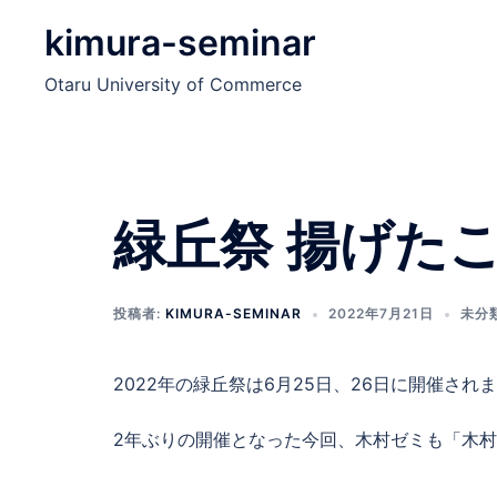
コ
kimura-seminar
ン
テ
Otaru University of Commerce
ン
ツ
へ
ス
キ
緑丘祭 揚げた
ッ
プ
投稿者:
KIMURA-SEMINAR
2022年7月21日
未分
2022年の緑丘祭は6月25日、26日に開催され
2年ぶりの開催となった今回、木村ゼミも「木