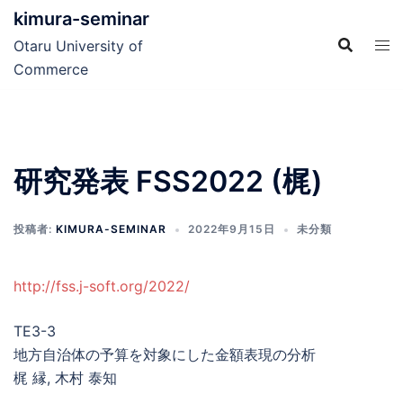
コ
kimura-seminar
ン
Otaru University of
テ
Commerce
ン
ツ
へ
ス
研究発表 FSS2022 (梶)
キ
ッ
プ
投稿者:
KIMURA-SEMINAR
2022年9月15日
未分類
http://fss.j-soft.org/2022/
TE3-3
地方自治体の予算を対象にした金額表現の分析
梶 縁, 木村 泰知