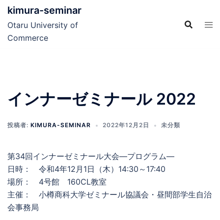
コ
kimura-seminar
ン
Otaru University of
テ
Commerce
ン
ツ
へ
ス
インナーゼミナール 2022
キ
ッ
プ
投稿者:
KIMURA-SEMINAR
2022年12月2日
未分類
第34回インナーゼミナール大会―プログラム―
日時： 令和4年12月1日（木）14:30～17:40
場所： 4号館 160CL教室
主催： 小樽商科大学ゼミナール協議会・昼間部学生自治
会事務局