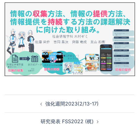
投
強化週間2023(2/13-17)
稿
ナ
研究発表 FSS2022 (梶)
ビ
ゲ