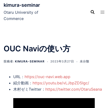
コ
kimura-seminar
ン
Otaru University of
テ
Commerce
ン
ツ
へ
ス
OUC Naviの使い方
キ
ッ
プ
投稿者:
KIMURA-SEMINAR
2023年3月27日
未分類
URL：
https://ouc-navi.web.app
紹介動画：
https://youtu.be/vLJbpZD5Igc
/
木村ゼミTwitter：
https://twitter.com/OtaruSeana