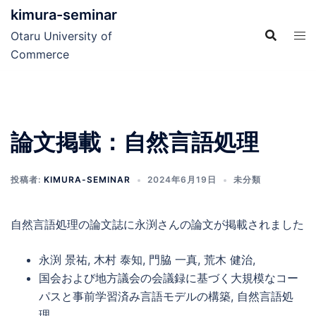
コ
kimura-seminar
ン
Otaru University of
テ
Commerce
ン
ツ
へ
ス
論文掲載：自然言語処理
キ
ッ
プ
投稿者:
KIMURA-SEMINAR
2024年6月19日
未分類
自然言語処理の論文誌に永渕さんの論文が掲載されました
永渕 景祐, 木村 泰知, 門脇 一真, 荒木 健治,
国会および地方議会の会議録に基づく大規模なコー
パスと事前学習済み言語モデルの構築, 自然言語処
理,