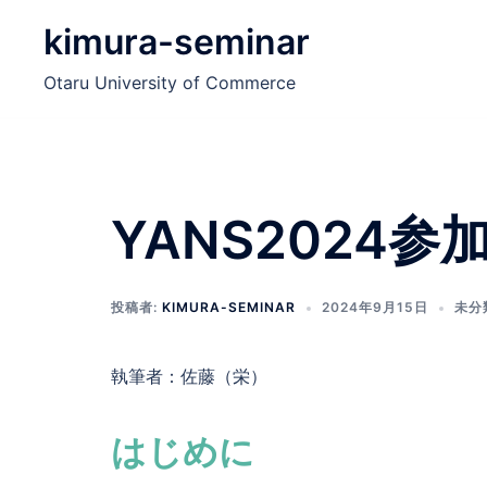
コ
kimura-seminar
ン
テ
Otaru University of Commerce
ン
ツ
へ
ス
キ
YANS2024参
ッ
プ
投稿者:
KIMURA-SEMINAR
2024年9月15日
未分
執筆者：佐藤（栄）
はじめに